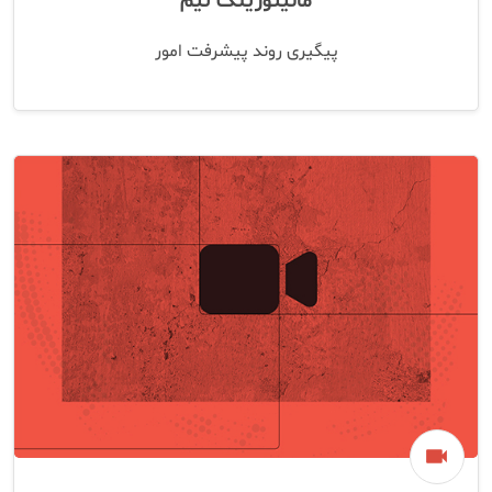
مانیتورینگ تیم
پیگیری روند پیشرفت امور
videocam