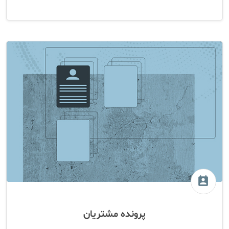
perm_contact_calendar
پرونده مشتریان